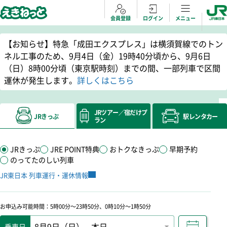
会員登録
ログイン
メニュー
【お知らせ】特急「成田エクスプレス」は横須賀線でのトン
ネル工事のため、9月4日（金）19時40分頃から、9月6日
（日）8時00分頃（東京駅時刻）までの間、一部列車で区間
運休が発生します。
詳しくはこちら
JRツアー／
宿だけプ
JRきっぷ
駅レンタカー
ラン
JRきっぷ
JRE POINT特典
おトクなきっぷ
早期予約
のってたのしい列車
別ウィンドウで開きます
JR東日本 列車運行・運休情報
お申込み可能時間：5時00分～23時50分、0時10分～1時50分
乗車日