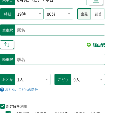
時刻
出発
到着
乗車駅
経由駅
降車駅
必須
おとな
こども
おとな、こどもの区分
新幹線を利用