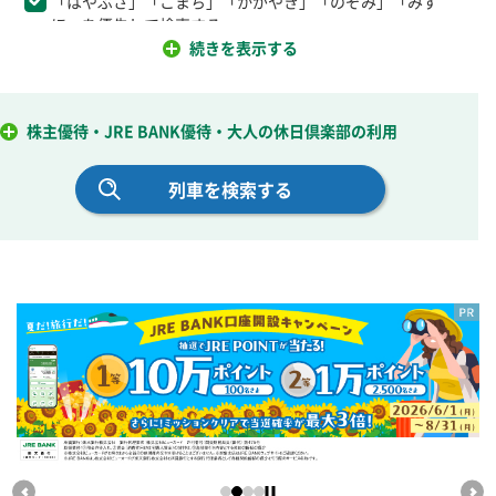
「はやぶさ」「こまち」「かがやき」「のぞみ」「みず
ほ」を優先して検索する
続きを表示する
特急列車・指定席がある列車を利用
普通列車・快速列車を表示しない
乗り換えなし（直通列車のみで検索）
株主優待・JRE BANK優待・大人の休日倶楽部の利用
乗車券のみ購入
新幹線の車いす対応座席を利用
＜特急列車の車いす対応座席について＞
・「成田エクスプレス」「湘南」の車いす対応座席のみお申込
み可能です。
・特急列車の車いす対応座席は、検索オプションにチェックを
入れずに列車を検索し、シートマップにて座席を選択のうえ
お申込みください。
別ウインドウで開きます