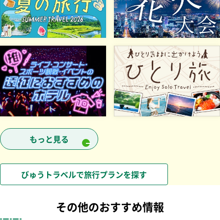
別ウインドウで開きます
別ウインドウで開きます
別ウインドウで開きます
別ウインドウで開きます
もっと見る
ボタンを押すと次の情報にフォーカス移動します
びゅうトラベルで旅行プランを探す
その他のおすすめ情報