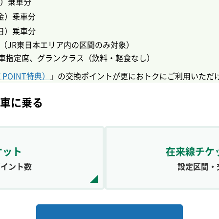
月）乗車分
（金）乗車分
（日）乗車分
（JR東日本エリア内の区間のみ対象）
車指定席、グランクラス（飲料・軽食なし）
 POINT特典）
」の交換ポイントが更におトクにご利用いただ
て列車に乗る
ケット
在来線チケ
ポイント数
設定区間・