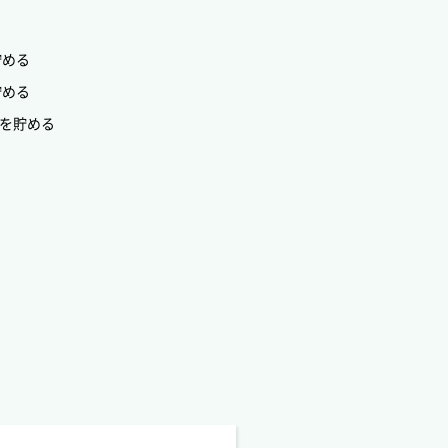
貯める
貯める
Tを貯める