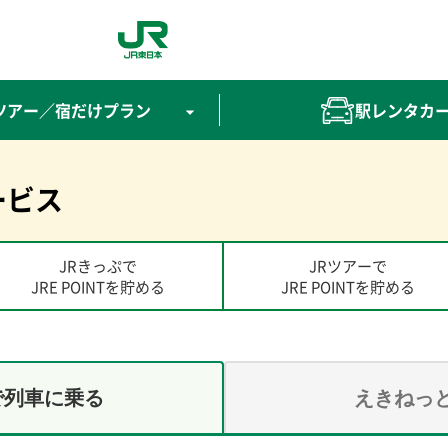
開きます）
Rツアー／宿だけプラン
駅レンタカ
サービス
JRきっぷで
JRツアーで
JRE POINTを貯める
JRE POINTを貯める
で
列車に乗る
えきねっ