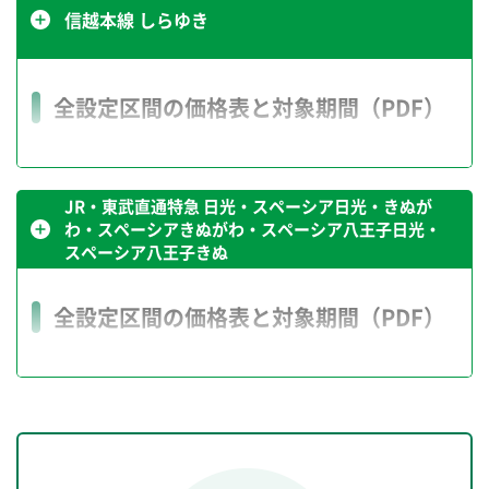
信越本線 しらゆき
普通車指定席
10％割引
全設定区間の価格表と対象期間（PDF）
特急トクだ値14
特急トクだ値1
JR・東武直通特急 日光・スペーシア日光・きぬが
普通車指定席
わ・スペーシアきぬがわ・スペーシア八王子日光・
30％割引
普通車指定席
スペーシア八王子きぬ
PDFが別ウィンドウで開きま
30％割引
全設定区間の価格表と対象期間（PDF）
ご注意事項
特急トクだ値1
ご注意事項
通常のきっぷと比べて
制限があります
。
お申込み前に必ず注意事項
をお読みください。
通常のきっぷと比べて
制限があります
。
普通車指定席
お申込み前に必ず注意事項
をお読みください。
20％割引