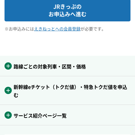
JRきっぷの
JRきっぷの
お申込みへ進む
お申込みへ進む
※お申込みには
えきねっとへの会員登録
が必要です。
※お申込みには
えきねっとへの会員登録
が必要です。
路線ごとの対象列車・区間・価格
新幹線eチケット（トクだ値）・特急トクだ値を申込
む
サービス紹介ページ一覧