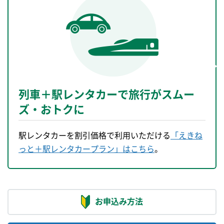
お申込み方法
お申込み方法
ご注意事項
JRきっぷの
通常のきっぷと比べて
制限があります
。
お申込みへ進む
JRきっぷの
列車＋駅レンタカーで旅行がスムー
お申込み前に必ず注意事項
をお読みください。
お申込みへ進む
ズ・おトクに
東武日光駅・鬼怒川温泉駅を含む東武鉄道の各駅
※お申込みには
えきねっとへの会員登録
が必要です。
ではきっぷのお受取りはできません。
※お申込みには
えきねっとへの会員登録
が必要です。
きっぷのお受取りは
JR東日本の指定席券売機・み
駅レンタカーを割引価格で利用いただける
「えきね
どりの窓口等
でお願いいたします。
っと＋駅レンタカープラン」はこちら
。
お申込み方法
お申込み方法